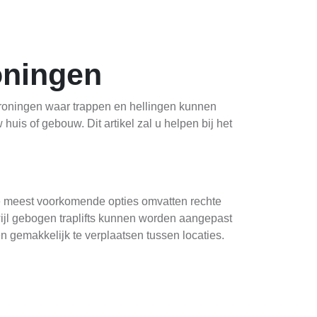
oningen
 Groningen waar trappen en hellingen kunnen
uis of gebouw. Dit artikel zal u helpen bij het
 De meest voorkomende opties omvatten rechte
terwijl gebogen traplifts kunnen worden aangepast
n gemakkelijk te verplaatsen tussen locaties.
rgroten de zelfstandigheid, waardoor
traplifts een veilig alternatief voor trappen