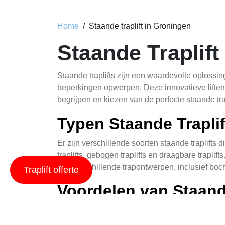
Home
Staande traplift in Groningen
Staande Traplif
Staande traplifts zijn een waardevolle oplossi
beperkingen opwerpen. Deze innovatieve liften b
begrijpen en kiezen van de perfecte staande tra
Typen Staande Traplif
Er zijn verschillende soorten staande traplift
traplifts, gebogen traplifts en draagbare traplif
aan verschillende trapontwerpen, inclusief boch
Traplift offerte
Voordelen van Staande
Staande traplifts bieden een scala aan voordel
gebruikers zonder hulp hun huis kunnen naviger