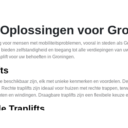
t Oplossingen voor Gr
ng voor mensen met mobiliteitsproblemen, vooral in steden als
ieden zelfstandigheid en toegang tot alle verdiepingen van uw h
plift voor uw behoeften in Groningen.
ts
s die beschikbaar zijn, elk met unieke kenmerken en voordelen.
ts. Rechte traplifts zijn ideaal voor huizen met rechte trappen, 
ten en windingen. Draagbare traplifts zijn een flexibele keuze e
 Traplifts
en voor personen met mobiliteitsproblemen in Groningen. Ze ve
en en hun leven gemakkelijker maken. Daarnaast bieden staande 