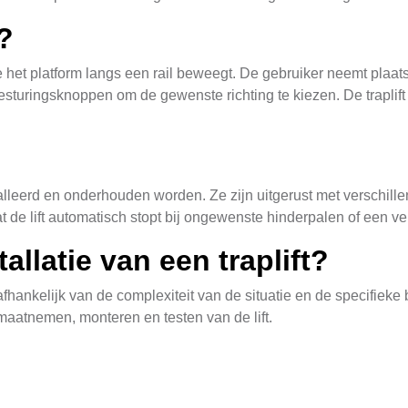
?
 het platform langs een rail beweegt. De gebruiker neemt plaats 
sturingsknoppen om de gewenste richting te kiezen. De traplif
ïnstalleerd en onderhouden worden. Ze zijn uitgerust met verschil
t de lift automatisch stopt bij ongewenste hinderpalen of een ve
allatie van een traplift?
 afhankelijk van de complexiteit van de situatie en de specifieke
 maatnemen, monteren en testen van de lift.
ft onderhouden?
eiligheid en betrouwbaarheid te waarborgen. Dit omvat jaarlijk