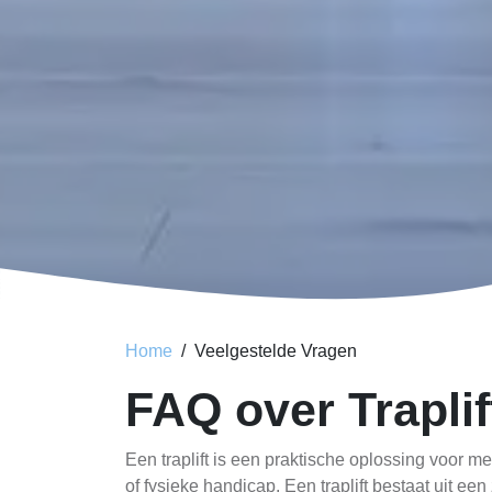
Home
Veelgestelde Vragen
FAQ over Traplif
Een traplift is een praktische oplossing voor 
of fysieke handicap. Een traplift bestaat uit e