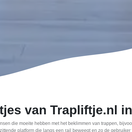
tjes van Trapliftje.nl 
mensen die moeite hebben met het beklimmen van trappen, bijvoo
en zittende platform die langs een rail beweegt en zo de gebruik