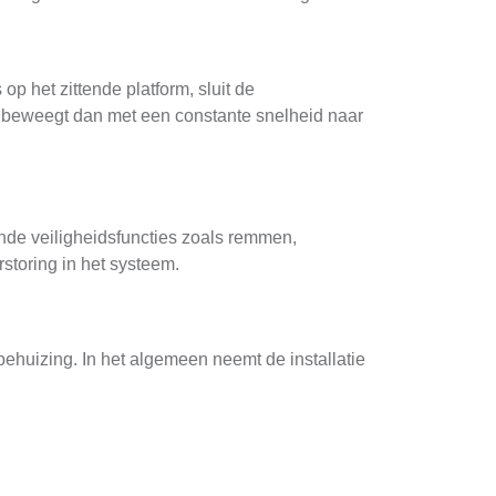
op het zittende platform, sluit de
t beweegt dan met een constante snelheid naar
lende veiligheidsfuncties zoals remmen,
rstoring in het systeem.
 behuizing. In het algemeen neemt de installatie
se controlebezoeken door een professionele