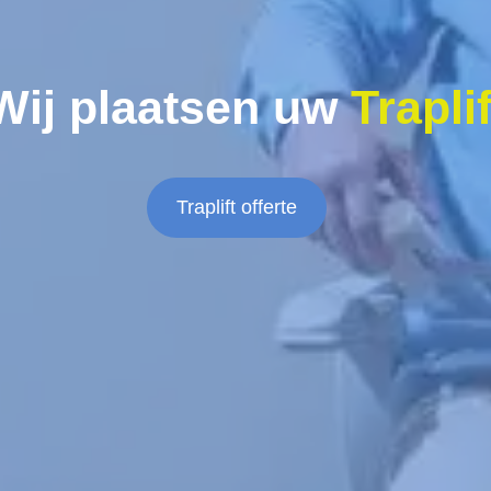
Wij plaatsen uw
Traplif
Traplift offerte